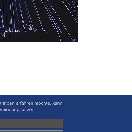
tr
ingen erfahren möchte, kann
erbindung setzen!