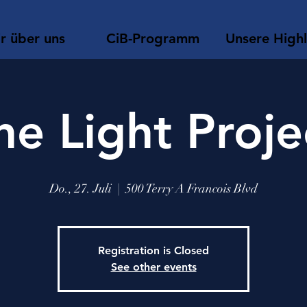
r über uns
CiB-Programm
Unsere Highl
he Light Proje
Do., 27. Juli
  |  
500 Terry A Francois Blvd
Registration is Closed
See other events