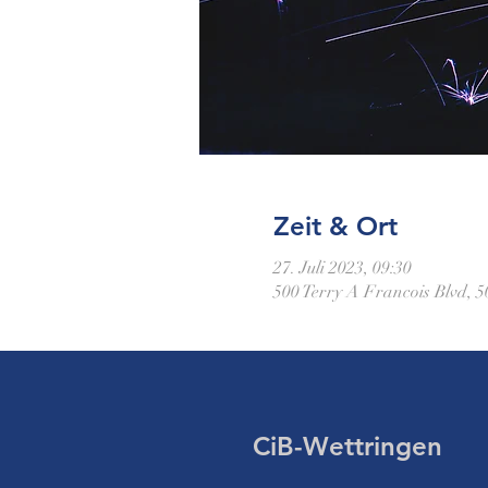
Zeit & Ort
27. Juli 2023, 09:30
500 Terry A Francois Blvd, 
CiB-Wettringen