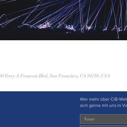
500 Terry A Francois Blvd, San Francisco, CA 94158, USA
Wer mehr über CiB-Wet
sich gerne mit uns in V